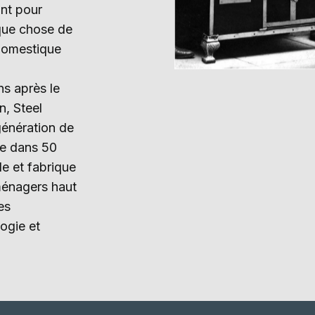
ont pour
lque chose de
domestique
ns après le
n, Steel
génération de
uée dans 50
e et fabrique
ménagers haut
es
ogie et