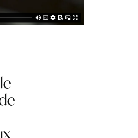
le
 de
ux