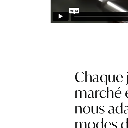
Chaque j
marché e
nous ad
modes de