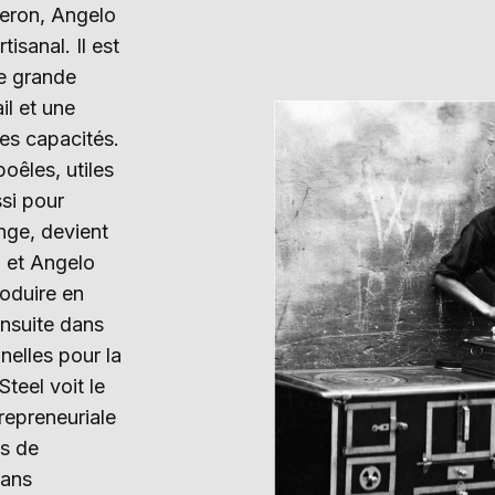
geron, Angelo
tisanal. Il est
ne grande
il et une
es capacités.
oêles, utiles
ssi pour
inge, devient
 et Angelo
oduire en
ensuite dans
nelles pour la
Steel voit le
trepreneuriale
ts de
dans